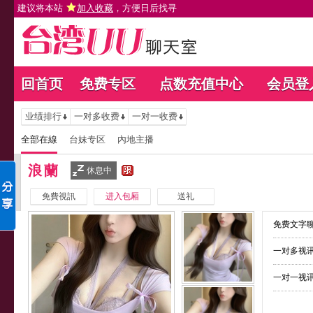
建议将本站
加入收藏
，方便日后找寻
回首页
免费专区
点数充值中心
会员登
业绩排行
一对多收费
一对一收费
全部在線
台妹专区
內地主播
浪蘭
休息中
免費視訊
进入包厢
送礼
免费文字聊
一对多视讯
一对一视讯