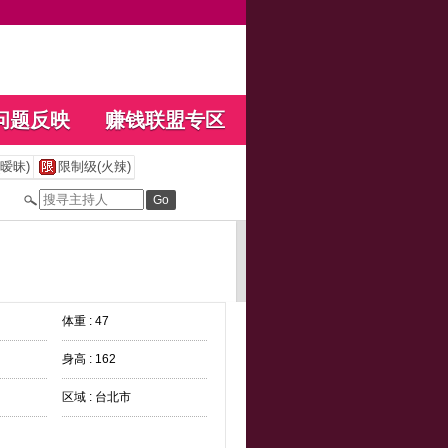
问题反映
赚钱联盟专区
暧昧)
限制级(火辣)
体重 : 47
身高 : 162
区域 : 台北市