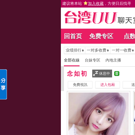
建议将本站
加入收藏
，方便日后找寻
回首页
免费专区
点
业绩排行
一对多收费
一对一收费
全部在線
台妹专区
內地主播
念如初
休息中
免費視訊
进入包厢
送