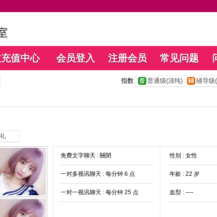
数充值中心
会员登入
注册会员
常见问题
指数
普通级(清纯)
辅导级(
礼
免费文字聊天 :
關閉
性别 : 女性
一对多视讯聊天 :
每分钟 6 点
年龄 : 22 岁
一对一视讯聊天 :
每分钟 25 点
血型 : ----