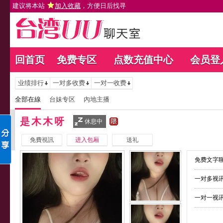
建议将本站
加入收藏
，方便日后找寻
回首页
免费专区
点数充值中心
会员登
业绩排行
一对多收费
一对一收费
全部在線
台妹专区
內地主播
是木木呀
休息中
免費視訊
进入包厢
送礼
免费文字聊
一对多视讯
一对一视讯