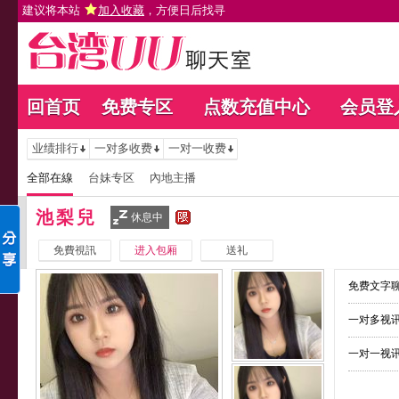
建议将本站
加入收藏
，方便日后找寻
回首页
免费专区
点数充值中心
会员登
业绩排行
一对多收费
一对一收费
全部在線
台妹专区
內地主播
池梨兒
休息中
免費視訊
进入包厢
送礼
免费文字聊
一对多视讯
一对一视讯