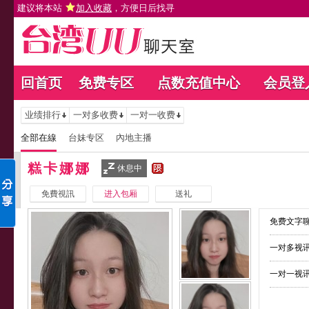
建议将本站
加入收藏
，方便日后找寻
回首页
免费专区
点数充值中心
会员登
业绩排行
一对多收费
一对一收费
全部在線
台妹专区
內地主播
糕卡娜娜
休息中
免費視訊
进入包厢
送礼
免费文字聊
一对多视讯
一对一视讯