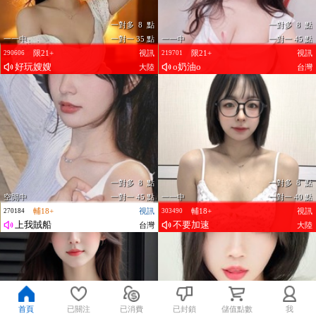
一對多 8 點
一對多 8 點
一一中
一對一 35 點
一一中
一對一 45 點
限21+
視訊
限21+
視訊
290606
219701
好玩嫂嫂
o奶油o
大陸
台灣
一對多 8 點
一對多 8 點
空閒中
一對一 45 點
一一中
一對一 40 點
輔18+
視訊
輔18+
視訊
270184
303490
上我賊船
不要加速
台灣
大陸
首頁
已關注
已消費
已封鎖
儲值點數
我