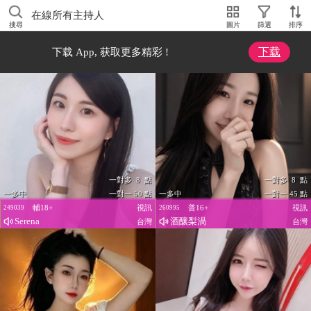
在線所有主持人
搜尋
圖片
篩選
排序
下载
下载 App, 获取更多精彩 !
一對多 8 點
一對多 8 點
一多中
一對一 50 點
一多中
一對一 45 點
輔18+
視訊
普16+
視訊
249039
260995
Serena
酒釀梨渦
台灣
台灣