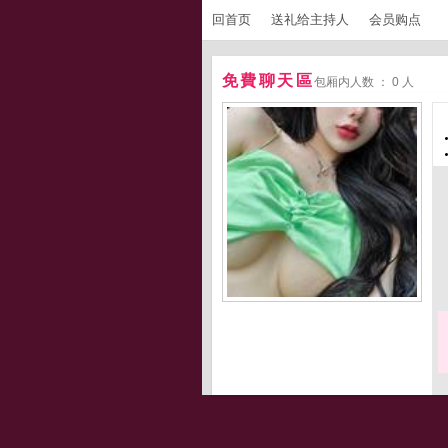
回首页
送礼给主持人
会员购点
免費聊天區
包厢内人数 ： 0 人