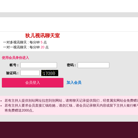
您即将进入 [
狄儿视讯聊天室
]
一对多视讯聊天 : 每分钟
5
点
一对一视讯聊天 : 每分钟
20
点
使用会员身份进入
帐号 :
密码 :
验证码 :
加入会员
若有主持人提供别站网址拉您到别网站，请将聊天记录提供我们，经查属实网站会免费赠送
若有主持人要求会员直接汇钱给她，请勿汇钱，请会员记录聊天内容或留下主持人银行帐
将免费赠送2000点。