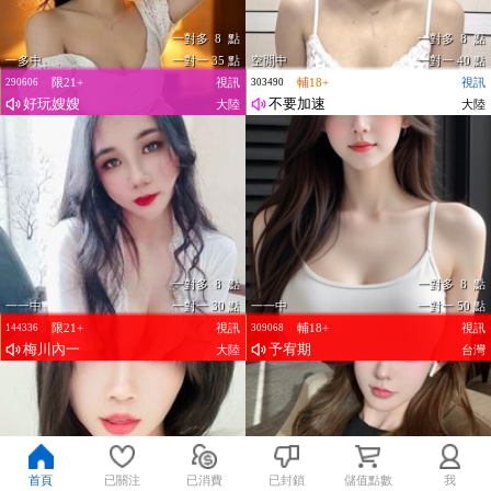
一對多 8 點
一對多 8 點
一多中
一對一 35 點
空閒中
一對一 40 點
限21+
視訊
輔18+
視訊
290606
303490
好玩嫂嫂
不要加速
大陸
大陸
一對多 8 點
一對多 8 點
一一中
一對一 30 點
一一中
一對一 50 點
限21+
視訊
輔18+
視訊
144336
309068
梅川內一
予宥期
大陸
台灣
首頁
已關注
已消費
已封鎖
儲值點數
我