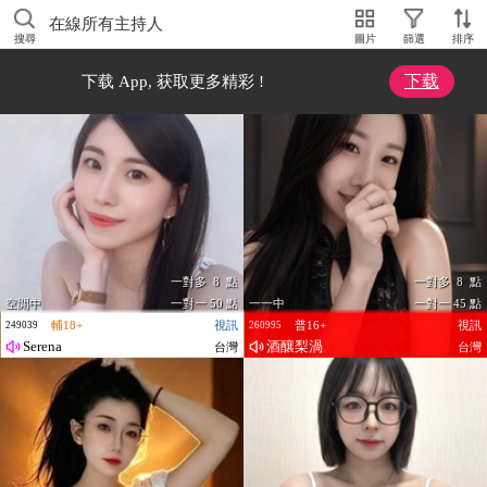
在線所有主持人
搜尋
圖片
篩選
排序
下载
下载 App, 获取更多精彩 !
一對多 8 點
一對多 8 點
空閒中
一對一 50 點
一一中
一對一 45 點
輔18+
視訊
普16+
視訊
249039
260995
Serena
酒釀梨渦
台灣
台灣