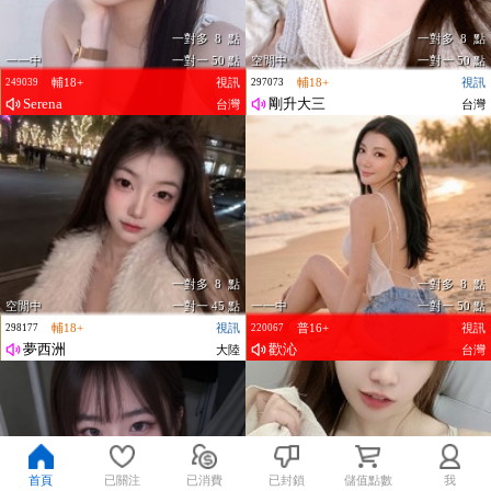
一對多 8 點
一對多 8 點
一一中
一對一 50 點
空閒中
一對一 50 點
輔18+
視訊
輔18+
視訊
249039
297073
Serena
剛升大三
台灣
台灣
一對多 8 點
一對多 8 點
空閒中
一對一 45 點
一一中
一對一 50 點
輔18+
視訊
普16+
視訊
298177
220067
夢西洲
歡沁
大陸
台灣
首頁
已關注
已消費
已封鎖
儲值點數
我