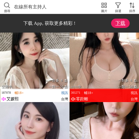
在線所有主持人
搜尋
圖片
篩選
排序
下载
下载 App, 获取更多精彩 !
一對多 8 點
一對多 8 點
空閒中
一對一 50 點
一一中
一對一 50 點
輔18+
視訊
輔18+
視訊
187078
305271
艾媛熙
零距離
台灣
台灣