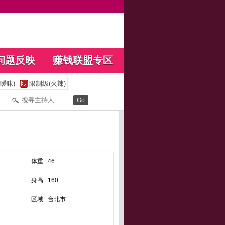
问题反映
赚钱联盟专区
暧昧)
限制级(火辣)
体重 : 46
身高 : 160
区域 : 台北市