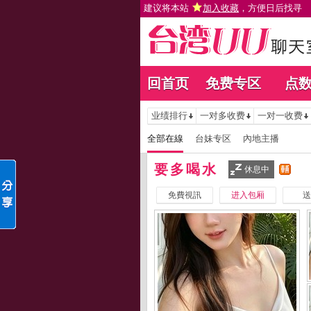
建议将本站
加入收藏
，方便日后找寻
回首页
免费专区
点
业绩排行
一对多收费
一对一收费
全部在線
台妹专区
內地主播
要多喝水
休息中
免費視訊
进入包厢
送