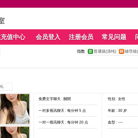
数充值中心
会员登入
注册会员
常见问题
指数
普通级(清纯)
辅导级(
礼
免费文字聊天 :
關閉
性别 : 女性
一对多视讯聊天 :
每分钟 5 点
年龄 : 30 岁
一对一视讯聊天 :
每分钟 20 点
血型 : ----