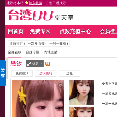
建议将本站
加入收藏
，方便日后找寻
回首页
免费专区
点数充值中心
会员登
业绩排行
一对多收费
一对一收费
全部在線
台妹专区
內地主播
戀汐
休息中
免費視訊
进入包厢
送礼
免费文字聊
一对多视讯
一对一视讯