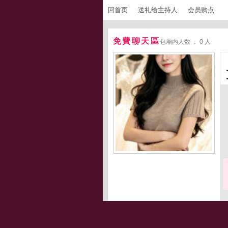
回首页
送礼给主持人
会员购点
免費聊天區
包厢内人数 ： 0 人