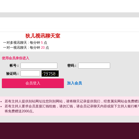
您即将进入 [
狄儿视讯聊天室
]
一对多视讯聊天 : 每分钟
5
点
一对一视讯聊天 : 每分钟
20
点
使用会员身份进入
帐号 :
密码 :
验证码 :
加入会员
若有主持人提供别站网址拉您到别网站，请将聊天记录提供我们，经查属实网站会免费赠送
若有主持人要求会员直接汇钱给她，请勿汇钱，请会员记录聊天内容或留下主持人银行帐
将免费赠送2000点。