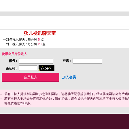
您即将进入 [
狄儿视讯聊天室
]
一对多视讯聊天 : 每分钟
5
点
一对一视讯聊天 : 每分钟
20
点
使用会员身份进入
帐号 :
密码 :
验证码 :
加入会员
若有主持人提供别站网址拉您到别网站，请将聊天记录提供我们，经查属实网站会免费赠送
若有主持人要求会员直接汇钱给她，请勿汇钱，请会员记录聊天内容或留下主持人银行帐
将免费赠送2000点。