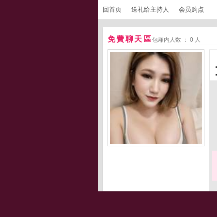
回首页
送礼给主持人
会员购点
免費聊天區
包厢内人数 ： 0 人