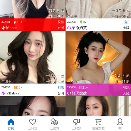
一對多 8 點
一對多 8 點
一一中
一對一 50 點
空閒中
一對一 50 點
普16+
視訊
普16+
視訊
302481
256298
Moona
栗原奶芙
台灣
大陸
一對多 8 點
一對多 8 點
空閒中
一對一 50 點
一多中
一對一 35 點
輔18+
視訊
限21+
視訊
276693
290606
VBabyy
好玩嫂嫂
台灣
大陸
首頁
已關注
已消費
已封鎖
儲值點數
我