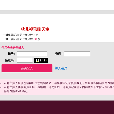
您即将进入 [
狄儿视讯聊天室
]
一对多视讯聊天 : 每分钟
8
点
一对一视讯聊天 : 每分钟
30
点
使用会员身份进入
帐号 :
密码 :
验证码 :
加入会员
若有主持人提供别站网址拉您到别网站，请将聊天记录提供我们，经查属实网站会免费赠送
若有主持人要求会员直接汇钱给她，请勿汇钱，请会员记录聊天内容或留下主持人银行帐
将免费赠送2000点。