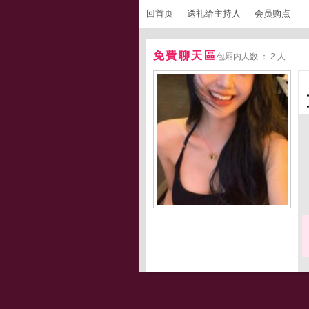
回首页
送礼给主持人
会员购点
免費聊天區
包厢内人数 ： 2 人