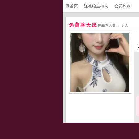
回首页
送礼给主持人
会员购点
免費聊天區
包厢内人数 ： 0 人