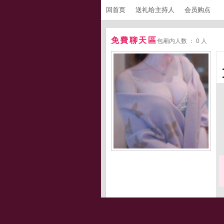
回首页
送礼给主持人
会员购点
免費聊天區
包厢内人数 ： 0 人