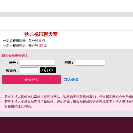
您即将进入 [
狄儿视讯聊天室
]
一对多视讯聊天 : 每分钟
5
点
一对一视讯聊天 : 每分钟
20
点
使用会员身份进入
帐号 :
密码 :
验证码 :
加入会员
若有主持人提供别站网址拉您到别网站，请将聊天记录提供我们，经查属实网站会免费赠送
若有主持人要求会员直接汇钱给她，请勿汇钱，请会员记录聊天内容或留下主持人银行帐
将免费赠送2000点。