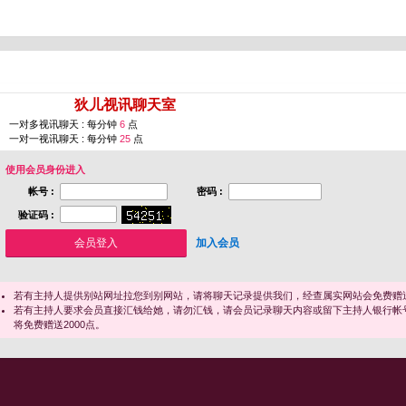
您即将进入 [
狄儿视讯聊天室
]
一对多视讯聊天 : 每分钟
6
点
一对一视讯聊天 : 每分钟
25
点
使用会员身份进入
帐号 :
密码 :
验证码 :
加入会员
若有主持人提供别站网址拉您到别网站，请将聊天记录提供我们，经查属实网站会免费赠送
若有主持人要求会员直接汇钱给她，请勿汇钱，请会员记录聊天内容或留下主持人银行帐
将免费赠送2000点。