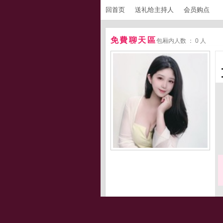
回首页
送礼给主持人
会员购点
免費聊天區
包厢内人数 ： 0 人