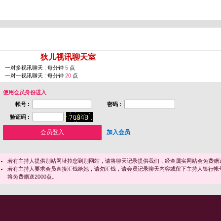
您即将进入 [
狄儿视讯聊天室
]
一对多视讯聊天 : 每分钟
5
点
一对一视讯聊天 : 每分钟
20
点
使用会员身份进入
帐号 :
密码 :
验证码 :
加入会员
若有主持人提供别站网址拉您到别网站，请将聊天记录提供我们，经查属实网站会免费赠送
若有主持人要求会员直接汇钱给她，请勿汇钱，请会员记录聊天内容或留下主持人银行帐
将免费赠送2000点。