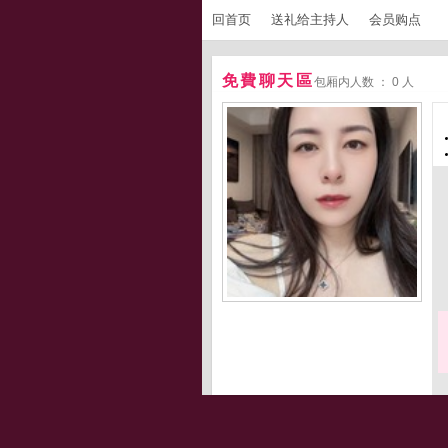
回首页
送礼给主持人
会员购点
免費聊天區
包厢内人数 ： 0 人