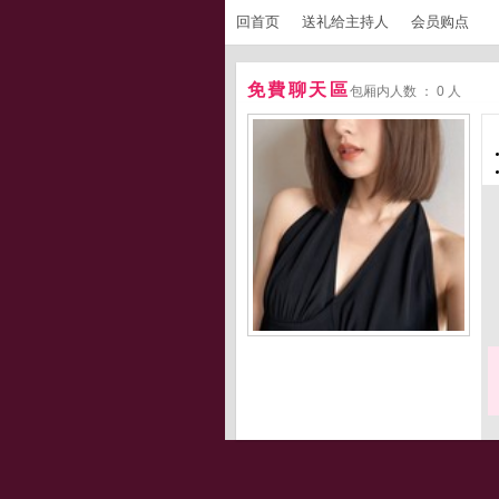
回首页
送礼给主持人
会员购点
免費聊天區
包厢内人数 ： 0 人