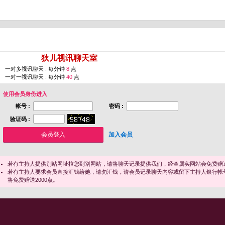
您即将进入 [
狄儿视讯聊天室
]
一对多视讯聊天 : 每分钟
8
点
一对一视讯聊天 : 每分钟
40
点
使用会员身份进入
帐号 :
密码 :
验证码 :
加入会员
若有主持人提供别站网址拉您到别网站，请将聊天记录提供我们，经查属实网站会免费赠送
若有主持人要求会员直接汇钱给她，请勿汇钱，请会员记录聊天内容或留下主持人银行帐
将免费赠送2000点。