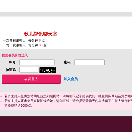
您即将进入 [
狄儿视讯聊天室
]
一对多视讯聊天 : 每分钟
8
点
一对一视讯聊天 : 每分钟
35
点
使用会员身份进入
帐号 :
密码 :
验证码 :
加入会员
若有主持人提供别站网址拉您到别网站，请将聊天记录提供我们，经查属实网站会免费赠送
若有主持人要求会员直接汇钱给她，请勿汇钱，请会员记录聊天内容或留下主持人银行帐
将免费赠送2000点。