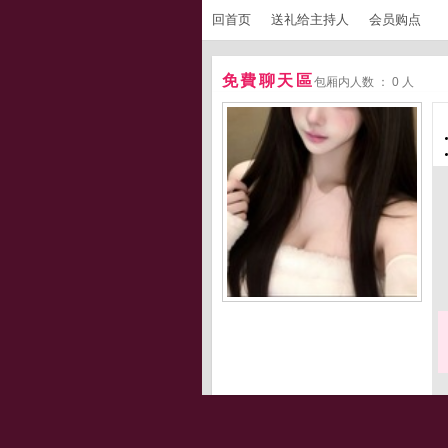
回首页
送礼给主持人
会员购点
免費聊天區
包厢内人数 ： 0 人