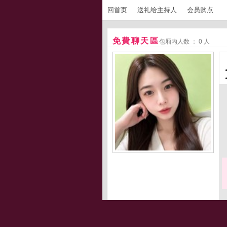
回首页
送礼给主持人
会员购点
免費聊天區
包厢内人数 ： 0 人