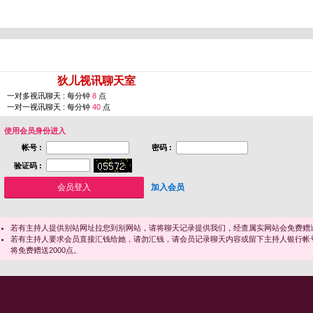
您即将进入 [
狄儿视讯聊天室
]
一对多视讯聊天 : 每分钟
8
点
一对一视讯聊天 : 每分钟
40
点
使用会员身份进入
帐号 :
密码 :
验证码 :
加入会员
若有主持人提供别站网址拉您到别网站，请将聊天记录提供我们，经查属实网站会免费赠送
若有主持人要求会员直接汇钱给她，请勿汇钱，请会员记录聊天内容或留下主持人银行帐
将免费赠送2000点。