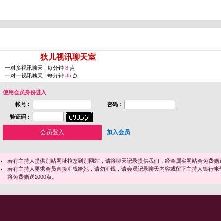
您即将进入 [
狄儿视讯聊天室
]
一对多视讯聊天 : 每分钟
8
点
一对一视讯聊天 : 每分钟
35
点
使用会员身份进入
帐号 :
密码 :
验证码 :
加入会员
若有主持人提供别站网址拉您到别网站，请将聊天记录提供我们，经查属实网站会免费赠送
若有主持人要求会员直接汇钱给她，请勿汇钱，请会员记录聊天内容或留下主持人银行帐
将免费赠送2000点。