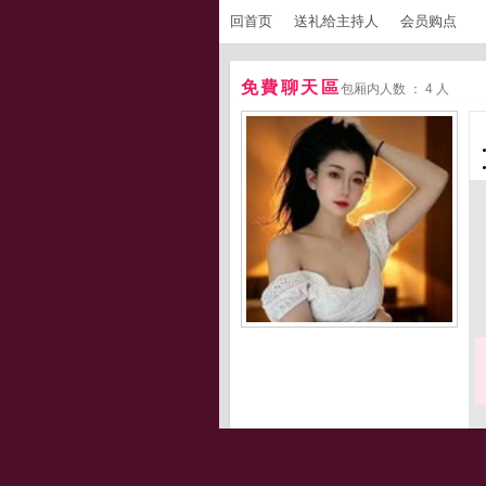
回首页
送礼给主持人
会员购点
免費聊天區
包厢内人数 ： 4 人