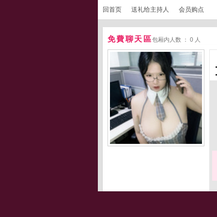
回首页
送礼给主持人
会员购点
免費聊天區
包厢内人数 ： 0 人