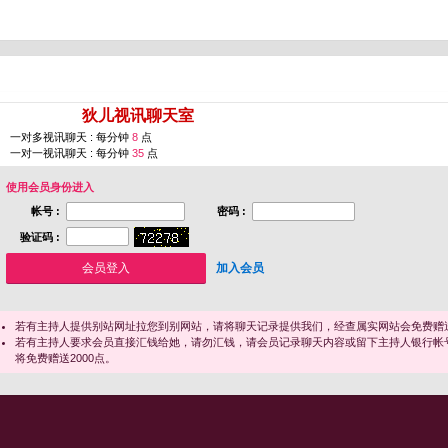
您即将进入 [
狄儿视讯聊天室
]
一对多视讯聊天 : 每分钟
8
点
一对一视讯聊天 : 每分钟
35
点
使用会员身份进入
帐号 :
密码 :
验证码 :
加入会员
若有主持人提供别站网址拉您到别网站，请将聊天记录提供我们，经查属实网站会免费赠送
若有主持人要求会员直接汇钱给她，请勿汇钱，请会员记录聊天内容或留下主持人银行帐
将免费赠送2000点。