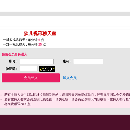
您即将进入 [
狄儿视讯聊天室
]
一对多视讯聊天 : 每分钟
6
点
一对一视讯聊天 : 每分钟
25
点
使用会员身份进入
帐号 :
密码 :
验证码 :
加入会员
若有主持人提供别站网址拉您到别网站，请将聊天记录提供我们，经查属实网站会免费赠送
若有主持人要求会员直接汇钱给她，请勿汇钱，请会员记录聊天内容或留下主持人银行帐
将免费赠送2000点。