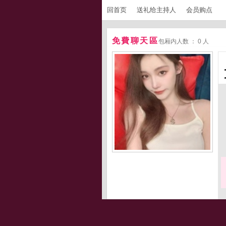
回首页
送礼给主持人
会员购点
免費聊天區
包厢内人数 ： 0 人