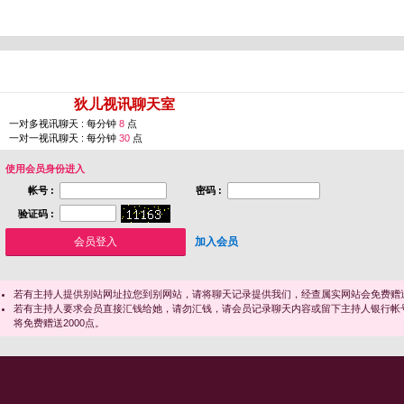
您即将进入 [
狄儿视讯聊天室
]
一对多视讯聊天 : 每分钟
8
点
一对一视讯聊天 : 每分钟
30
点
使用会员身份进入
帐号 :
密码 :
验证码 :
加入会员
若有主持人提供别站网址拉您到别网站，请将聊天记录提供我们，经查属实网站会免费赠送
若有主持人要求会员直接汇钱给她，请勿汇钱，请会员记录聊天内容或留下主持人银行帐
将免费赠送2000点。