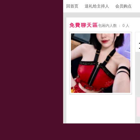
回首页
送礼给主持人
会员购点
免費聊天區
包厢内人数 ： 0 人