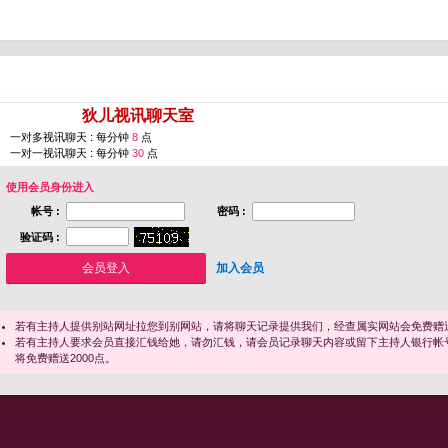
您即将进入 [
狄儿视讯聊天室
]
一对多视讯聊天 : 每分钟
8
点
一对一视讯聊天 : 每分钟
30
点
使用会员身份进入
帐号 :
密码 :
验证码 :
加入会员
若有主持人提供别站网址拉您到别网站，请将聊天记录提供我们，经查属实网站会免费赠送
若有主持人要求会员直接汇钱给她，请勿汇钱，请会员记录聊天内容或留下主持人银行帐
将免费赠送2000点。