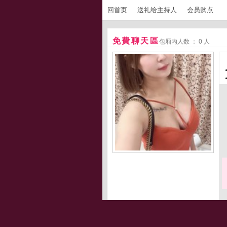
回首页
送礼给主持人
会员购点
免費聊天區
包厢内人数 ： 0 人