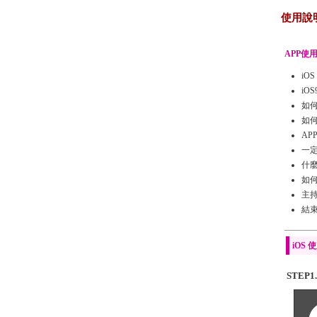
使用說
APP使
i
iO
如
如
AP
一
什
如
主
結
iOS
STEP