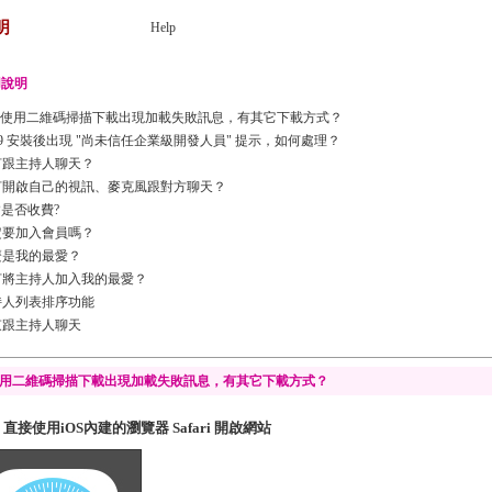
明
Help
用說明
OS 使用二維碼掃描下載出現加載失敗訊息，有其它下載方式？
S9 安裝後出現 "尚未信任企業級開發人員" 提示，如何處理？
何跟主持人聊天？
何開啟自己的視訊、麥克風跟對方聊天？
P是否收費?
定要加入會員嗎？
麼是我的最愛？
何將主持人加入我的最愛？
持人列表排序功能
束跟主持人聊天
 使用二維碼掃描下載出現加載失敗訊息，有其它下載方式？
1. 直接使用iOS內建的瀏覽器 Safari 開啟網站