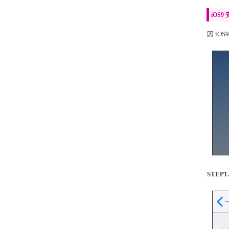
iOS
因 i
STE